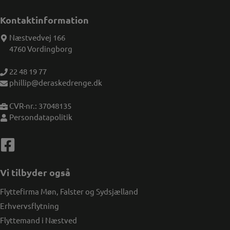
Kontaktinformation
Næstvedvej 166
4760 Vordingborg
22 48 19 77
phillip@deraskedrenge.dk
CVR-nr.: 37048135
Persondatapolitik
Vi tilbyder også
Flyttefirma Møn, Falster og Sydsjælland
Erhvervsflytning
Flyttemand i Næstved