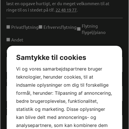
løst en opgave hurtigt, er du meget velkommen til at
ringe til os i stedet på tlf.
22 48 19 77
.
Unavngivet
Flytning
Privatflytning
Erhvervsflytning
flygel/piano
Andet
Navn
*
Samtykke til cookies
Vi og vores samarbejdspartnere bruger
teknologier, herunder cookies, til at
E-mail
*
indsamle oplysninger om dig til forskellige
formål, herunder: Tilpasning af annoncering,
bedre brugeroplevelse, funktionalitet,
Telefon
statistik og marketing. Disse oplysninger
*
kan blive delt med annoncerings- og
analysepartnere, som kan kombinere dem