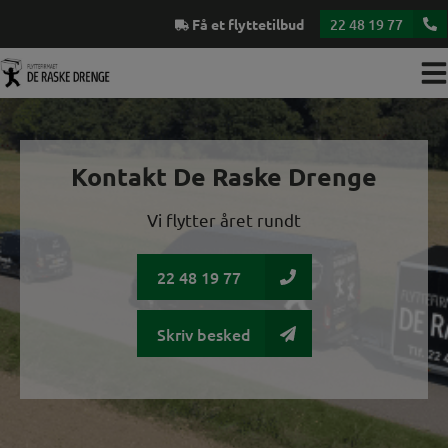
Hop
Få et flyttetilbud
22 48 19 77
til
indholdet
Kontakt De Raske Drenge
Vi flytter året rundt
22 48 19 77
Skriv besked