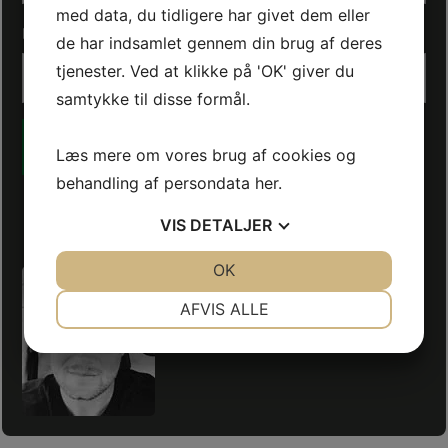
med data, du tidligere har givet dem eller
Besked
*
de har indsamlet gennem din brug af deres
tjenester. Ved at klikke på 'OK' giver du
samtykke til disse formål.
Læs mere om vores brug af cookies og
behandling af persondata
her
.
“Vi er altid friske og vi flytter alle dage året rundt"
VIS
DETALJER
- Phillip Høglund
JA
NEJ
OK
JA
NEJ
NØDVENDIGE
PRÆFERENCER
AFVIS ALLE
JA
NEJ
JA
NEJ
MARKETING
STATISTIK