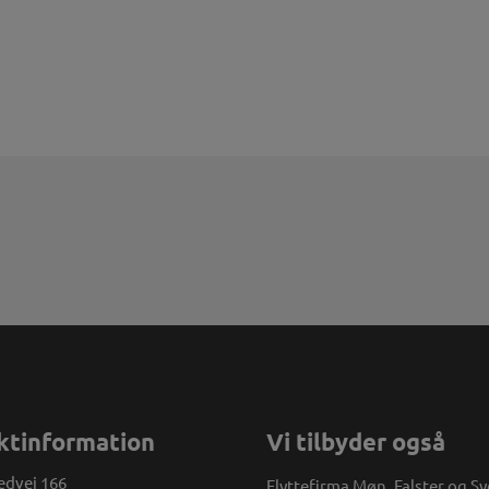
ktinformation
Vi tilbyder også
dvej 166
Flyttefirma Møn, Falster og S