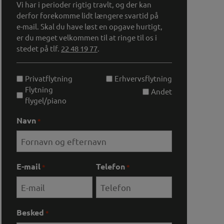
Vi har i perioder rigtig travlt, og der kan
derfor forekomme lidt længere svartid på
e-mail. Skal du have løst en opgave hurtigt,
er du meget velkommen til at ringe til os i
stedet på tlf.
22 48 19 77
.
Unavngivet
Privatflytning
Erhvervsflytning
Flytning
Andet
flygel/piano
Navn
*
E-mail
Telefon
*
*
Besked
*