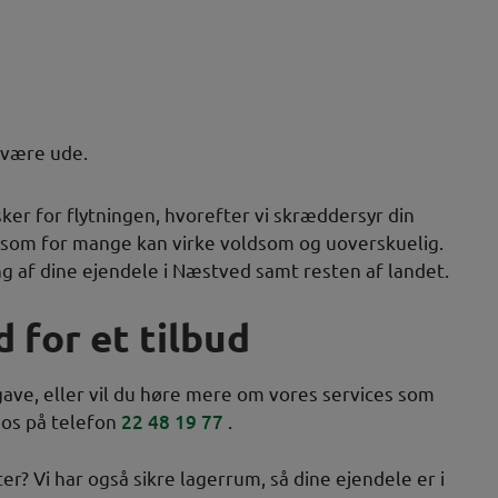
 være ude.
er for flytningen, hvorefter vi skræddersyr din
n, som for mange kan virke voldsom og uoverskuelig.
ng af dine ejendele i Næstved samt resten af landet.
 for et tilbud
gave, eller vil du høre mere om vores services som
 os på telefon
22 48 19 77
.
er? Vi har også sikre lagerrum, så dine ejendele er i