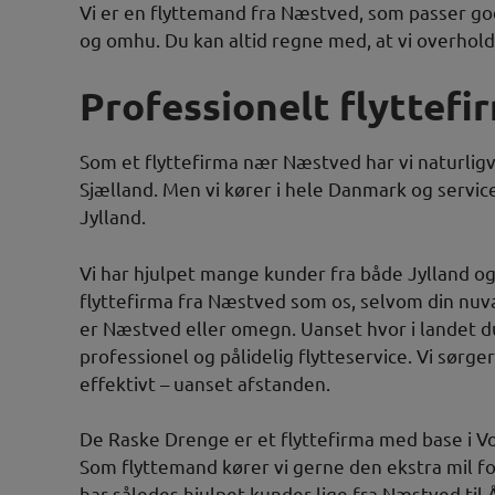
Vi er en flyttemand fra Næstved, som passer g
og omhu. Du kan altid regne med, at vi overholde
Professionelt flyttefi
Som et flyttefirma nær Næstved har vi naturligv
Sjælland. Men vi kører i hele Danmark og servic
Jylland.
Vi har hjulpet mange kunder fra både Jylland og
flyttefirma fra Næstved som os, selvom din nuv
er Næstved eller omegn. Uanset hvor i landet du
professionel og pålidelig flytteservice. Vi sørge
effektivt – uanset afstanden.
De Raske Drenge er et flyttefirma med base i 
Som flyttemand kører vi gerne den ekstra mil for
har således hjulpet kunder lige fra Næstved til 