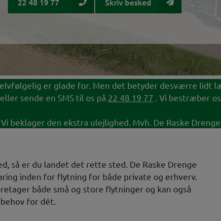
22 48 19 77
Skriv besked
vi selvfølgelig er glade for. Men det betyder desværre lidt
eller sende en SMS til os på
22 48 19 77
. Vi bestræber os
Vi beklager den ekstra ulejlighed. Mvh. De Raske Drenge
ed, så er du landet det rette sted. De Raske Drenge
ing inden for flytning for både private og erhverv.
varetager både små og store flytninger og kan også
behov for dét.