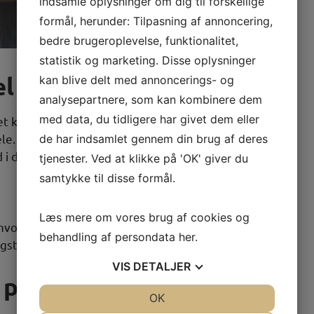
indsamle oplysninger om dig til forskellige
formål, herunder: Tilpasning af annoncering,
bedre brugeroplevelse, funktionalitet,
statistik og marketing. Disse oplysninger
el flytning
kan blive delt med annoncerings- og
analysepartnere, som kan kombinere dem
med data, du tidligere har givet dem eller
 Det kan enten være af økonomisk eller
e. Du er derfor på udkig efter en flyttemand nær
de har indsamlet gennem din brug af deres
d i dine behov og gør sig umage.
tjenester. Ved at klikke på 'OK' giver du
samtykke til disse formål.
Læs mere om vores brug af cookies og
hvor vi er særdeles fleksible. Ønsker du flytning i
behandling af persondata
her
.
tider, er dette således intet problem.
VIS
DETALJER
på kvalitet og service
JA
NEJ
OK
JA
NEJ