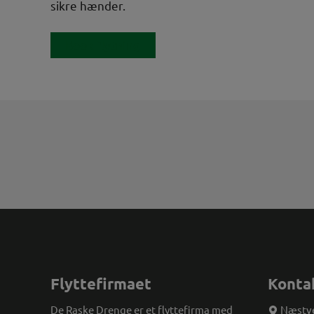
sikre hænder.
Book flytning
Flyttefirmaet
Konta
De Raske Drenge er et flyttefirma med
Næstve