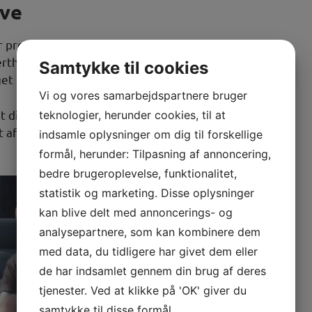
ave
prøvet at flytte det meste – lige fra porøse
thåndterlige klaverer og flygler. Det betyder, at vi
Samtykke til cookies
et hvad du skal have flyttet.
Vi og vores samarbejdspartnere bruger
at dine ejendele bliver håndteret forsigtigt og med
teknologier, herunder cookies, til at
 afgørende for os, at du føler dig helt tryg, mens
indsamle oplysninger om dig til forskellige
formål, herunder: Tilpasning af annoncering,
bedre brugeroplevelse, funktionalitet,
statistik og marketing. Disse oplysninger
kan blive delt med annoncerings- og
analysepartnere, som kan kombinere dem
med data, du tidligere har givet dem eller
de har indsamlet gennem din brug af deres
tjenester. Ved at klikke på 'OK' giver du
samtykke til disse formål.