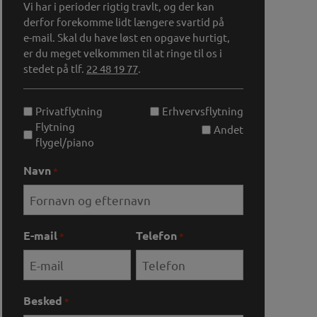
Vi har i perioder rigtig travlt, og der kan
derfor forekomme lidt længere svartid på
e-mail. Skal du have løst en opgave hurtigt,
er du meget velkommen til at ringe til os i
stedet på tlf.
22 48 19 77
.
Unavngivet
Privatflytning
Erhvervsflytning
Flytning
Andet
flygel/piano
Navn
*
E-mail
Telefon
*
*
Besked
*