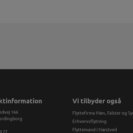
ktinformation
Vi tilbyder også
dvej 166
Flyttefirma Møn, Falster og S
ordingborg
Erhvervsflytning
Flyttemand i Næstved
9 77